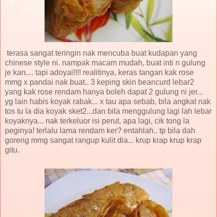
terasa sangat teringin nak mencuba buat kudapan yang
chinese style ni. nampak macam mudah, buat inti n gulung
je kan.... tapi adoyai!!!! realitinya, keras tangan kak rose
mmg x pandai nak buat.. 3 keping skin beancurd lebar2
yang kak rose rendam hanya boleh dapat 2 gulung ni jer...
yg lain habis koyak rabak... x tau apa sebab, bila angkat nak
tos tu la dia koyak sket2...dan bila menggulung lagi lah lebar
koyaknya... nak terkeluor isi perut. apa lagi, cik tong la
peginya! terlalu lama rendam ker? entahlah.. tp bila dah
goreng mmg sangat rangup kulit dia... krup krap krup krap
gitu.