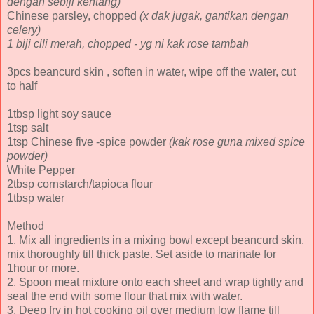
dengan sebiji kentang)
Chinese parsley, chopped
(x dak jugak, gantikan dengan
celery)
1 biji cili merah, chopped - yg ni kak rose tambah
3pcs beancurd skin , soften in water, wipe off the water, cut
to half
1tbsp light soy sauce
1tsp salt
1tsp Chinese five -spice powder
(kak rose guna mixed spice
powder)
White Pepper
2tbsp cornstarch/tapioca flour
1tbsp water
Method
1. Mix all ingredients in a mixing bowl except beancurd skin,
mix thoroughly till thick paste. Set aside to marinate for
1hour or more.
2. Spoon meat mixture onto each sheet and wrap tightly and
seal the end with some flour that mix with water.
3. Deep fry in hot cooking oil over medium low flame till