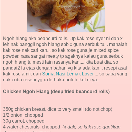
Ngoh hiang aka beancurd rolls... tp kak rose nyer ni dah x
leh nak panggil ngoh hiang sbb x guna serbuk tu... manalah
kak rose nak cari kan... so kak rose guna je mixed spice
powder. rasa sangat meaty tp agaknya kalau guna serbuk
ngoh hiang tu mesti lain rasanya kan.... kita buat dia, so
pandai2 la ejas dengan bahan yg kita ada kan... resepi asal
kak rose amik dari
Sonia Nasi Lemak Lover
.... so sapa yang
nak cuba resepi yg x derhaka boleh ikut ni ya...
Chicken Ngoh Hiang (deep fried beancurd rolls)
350g chicken breast, dice to very small (do not chop)
1/2 onion, chopped
30g carrot, chopped
4 water chestnuts, chopped
(x dak, so kak rose gantikan