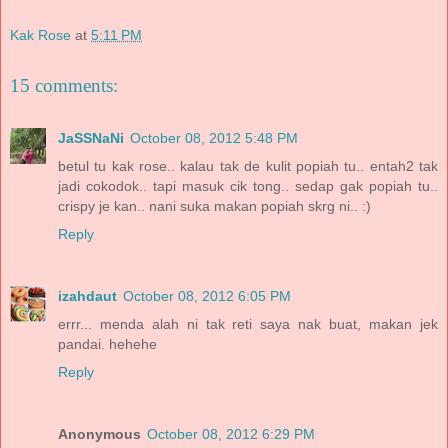
Kak Rose
at
5:11 PM
15 comments:
JaSSNaNi
October 08, 2012 5:48 PM
betul tu kak rose.. kalau tak de kulit popiah tu.. entah2 tak
jadi cokodok.. tapi masuk cik tong.. sedap gak popiah tu..
crispy je kan.. nani suka makan popiah skrg ni.. :)
Reply
izahdaut
October 08, 2012 6:05 PM
errr... menda alah ni tak reti saya nak buat, makan jek
pandai. hehehe
Reply
Anonymous
October 08, 2012 6:29 PM