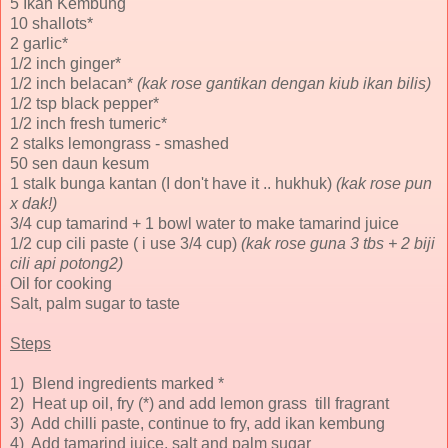
5 Ikan Kembung
10 shallots*
2 garlic*
1/2 inch ginger*
1/2 inch belacan*
(kak rose gantikan dengan kiub ikan bilis)
1/2 tsp black pepper*
1/2 inch fresh tumeric*
2 stalks lemongrass - smashed
50 sen daun kesum
1 stalk bunga kantan (I don't have it .. hukhuk)
(kak rose pun
x dak!)
3/4 cup tamarind + 1 bowl water to make tamarind juice
1/2 cup cili paste ( i use 3/4 cup)
(kak rose guna 3 tbs + 2 biji
cili api potong2)
Oil for cooking
Salt, palm sugar to taste
Steps
1) Blend ingredients marked *
2) Heat up oil, fry (*) and add lemon grass till fragrant
3) Add chilli paste, continue to fry, add ikan kembung
4) Add tamarind juice, salt and palm sugar